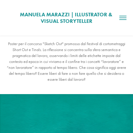
MANUELA MARAZZI | ILLUSTRATOR & 
VISUAL STORYTELLER
Poster per il concorso "Sketch Out" promosso dal Festival di cortometraggi
Short Out e Tinals. La riflessione si concentra sulla sfera semantica e
pragmatica del lavoro, osservando i limiti delle etichette imposte dal
contesto ed epoca in cui viviamo e il confine tra i concetti “lavoratore” e
“non lavoratore” in rapporto al tempo libero. Che cosa significa oggi avere
del tempo libero? Essere liberi di fare o non fare quello che si desidera o
essere liberi dal lavoro?